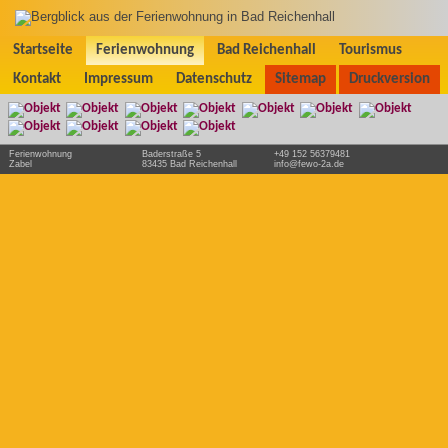
Startseite
Ferienwohnung
Bad Reichenhall
Tourismus
Kontakt
Impressum
Datenschutz
Sitemap
Druckversion
Ferienwohnung
Baderstraße 5
+49 152 56379481
Zabel
83435 Bad Reichenhall
info@fewo-2a.de